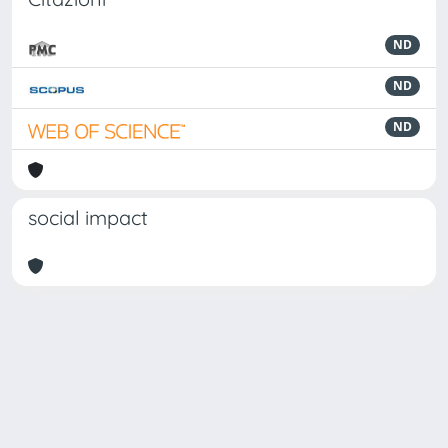
ND
ND
ND
social impact
Powered by
IRIS
-
about IRIS
-