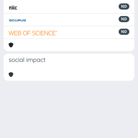
ND
ND
ND
social impact
Powered by
IRIS
-
about IRIS
-
Utilizzo dei cookie
Copyright © 2026