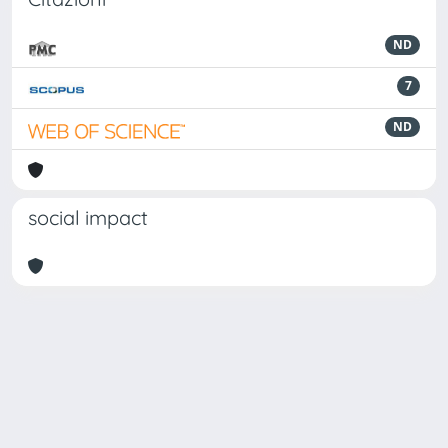
ND
7
ND
social impact
Powered by
IRIS
-
about IRIS
-