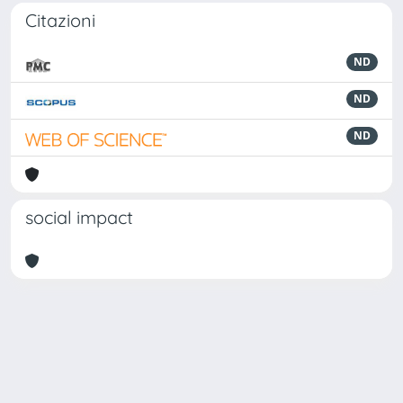
Citazioni
ND
ND
ND
social impact