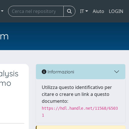
IT
Aiuto
LOGIN
em
lysis
Informazioni
imo
Utilizza questo identificativo per
citare o creare un link a questo
documento:
https://hdl.handle.net/11568/6503
1