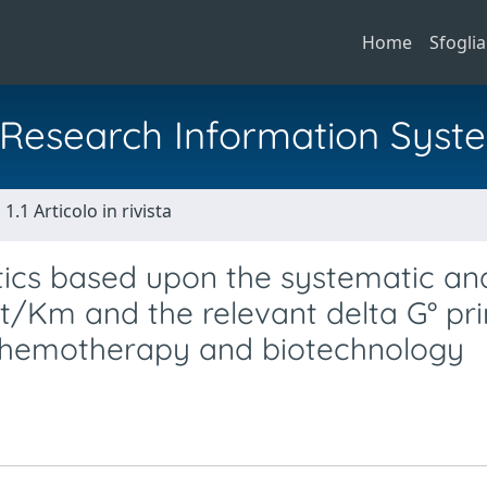
Home
Sfoglia
al Research Information Syst
1.1 Articolo in rivista
tics based upon the systematic ana
cat/Km and the relevant delta G° pr
n chemotherapy and biotechnology