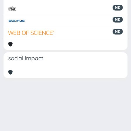
ND
ND
ND
social impact
Powered by
IRIS
-
about IRIS
-
Utilizzo dei cookie
Copyright © 2026