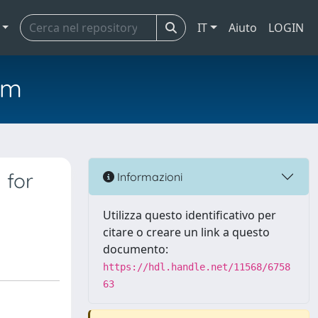
IT
Aiuto
LOGIN
em
 for
Informazioni
Utilizza questo identificativo per
citare o creare un link a questo
documento:
https://hdl.handle.net/11568/6758
63