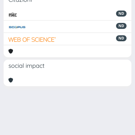
ND
ND
ND
social impact
Powered by
IRIS
-
about IRIS
-