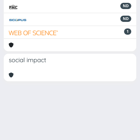
ND
ND
1
social impact
Powered by
IRIS
-
about IRIS
-
Utilizzo dei cookie
Copyright © 2026