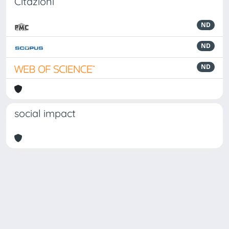
Citazioni
ND
ND
ND
social impact
Powered by
IRIS
-
about IRIS
-