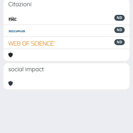
Citazioni
ND
ND
ND
social impact
Powered by
IRIS
-
about IRIS
-