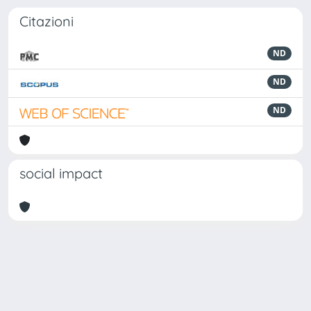
Citazioni
ND
ND
ND
social impact