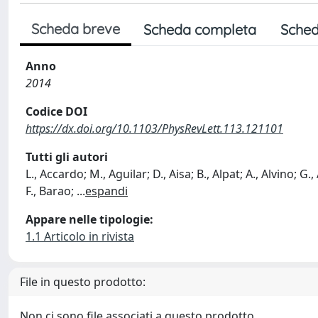
Scheda breve
Scheda completa
Sched
Anno
2014
Codice DOI
https://dx.doi.org/10.1103/PhysRevLett.113.121101
Tutti gli autori
L., Accardo; M., Aguilar; D., Aisa; B., Alpat; A., Alvino; G
F., Barao;
...
espandi
Appare nelle tipologie:
1.1 Articolo in rivista
File in questo prodotto:
Non ci sono file associati a questo prodotto.