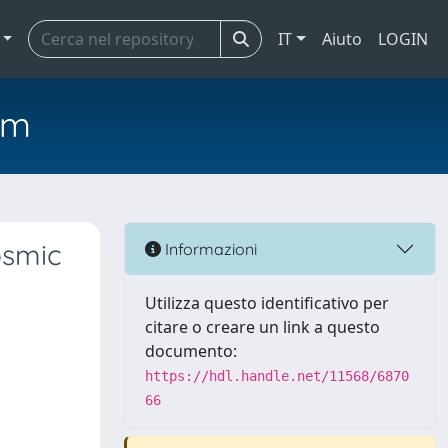
IT
Aiuto
LOGIN
em
osmic
Informazioni
e
Utilizza questo identificativo per
citare o creare un link a questo
documento:
https://hdl.handle.net/11568/6870
66