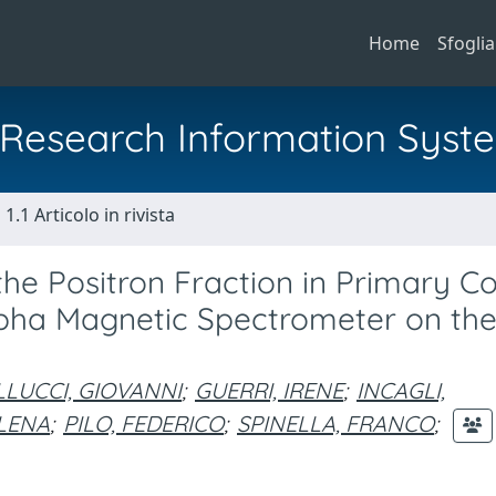
Home
Sfoglia
al Research Information Syst
1.1 Articolo in rivista
the Positron Fraction in Primary C
lpha Magnetic Spectrometer on th
LUCCI, GIOVANNI
;
GUERRI, IRENE
;
INCAGLI,
ELENA
;
PILO, FEDERICO
;
SPINELLA, FRANCO
;