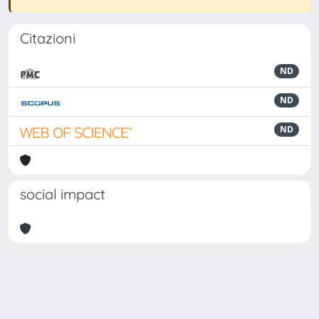
Citazioni
ND
ND
ND
social impact