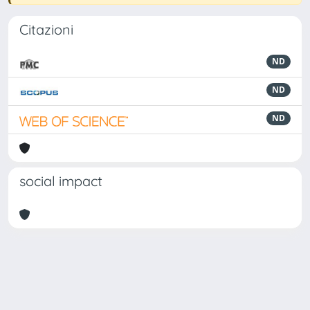
Citazioni
ND
ND
ND
social impact