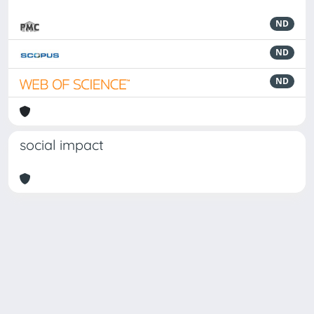
ND
ND
ND
social impact
Powered by
IRIS
-
about IRIS
-
Utilizzo dei cookie
Copyright © 2026