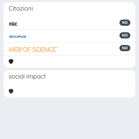
Citazioni
ND
ND
ND
social impact