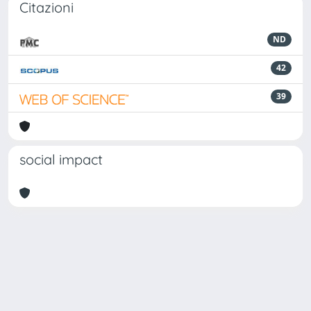
Citazioni
ND
42
39
social impact
Powered by
IRIS
-
about IRIS
-