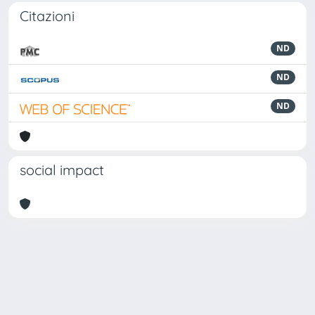
Citazioni
ND
ND
ND
social impact