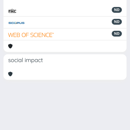
ND
ND
ND
social impact
Powered by
IRIS
-
about IRIS
-
Utilizzo dei cookie
Copyright © 2026