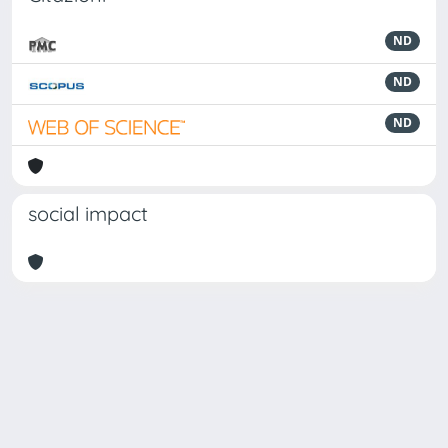
ND
ND
ND
social impact
Powered by
IRIS
-
about IRIS
-