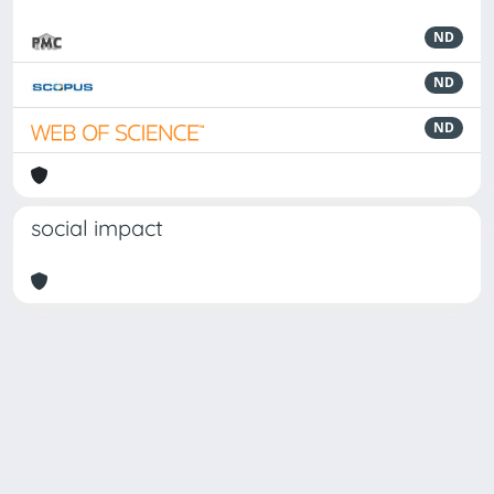
ND
ND
ND
social impact
Powered by
IRIS
-
about IRIS
-
Utilizzo dei cookie
Copyright © 2026