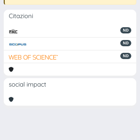
Citazioni
ND
ND
ND
social impact