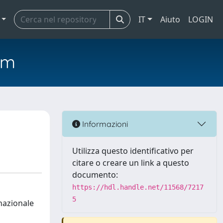
IT
Aiuto
LOGIN
em
Informazioni
Utilizza questo identificativo per
citare o creare un link a questo
documento:
https://hdl.handle.net/11568/7217
5
 nazionale