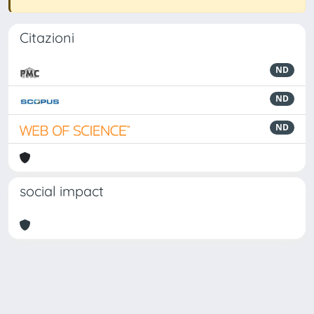
Citazioni
ND
ND
ND
social impact