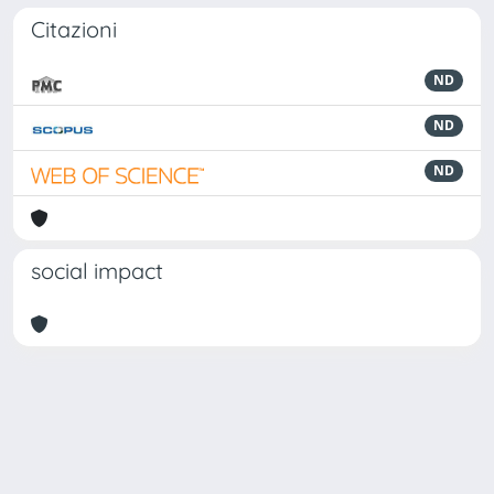
Citazioni
ND
ND
ND
social impact