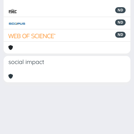
ND
ND
ND
social impact
Powered by
IRIS
-
about IRIS
-
Utilizzo dei cookie
Copyright © 2026