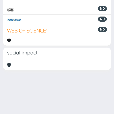
ND
ND
ND
social impact
Powered by
IRIS
-
about IRIS
-
Utilizzo dei cookie
Copyright © 2026