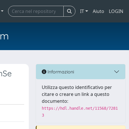
IT
Aiuto
LOGIN
em
ZnSe
Informazioni
Utilizza questo identificativo per
citare o creare un link a questo
documento:
https://hdl.handle.net/11568/7281
3