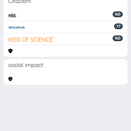
Citazioni
ND
17
ND
social impact
Powered by
IRIS
-
about IRIS
-