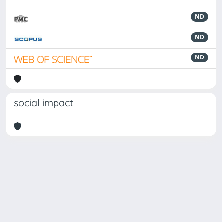
ND
ND
ND
social impact
Powered by
IRIS
-
about IRIS
-
Utilizzo dei cookie
Copyright © 2026