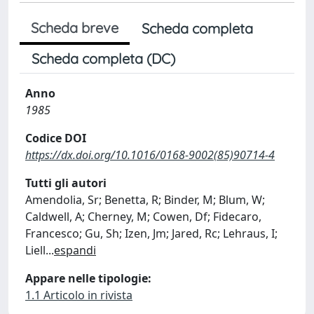
Scheda breve
Scheda completa
Scheda completa (DC)
Anno
1985
Codice DOI
https://dx.doi.org/10.1016/0168-9002(85)90714-4
Tutti gli autori
Amendolia, Sr; Benetta, R; Binder, M; Blum, W;
Caldwell, A; Cherney, M; Cowen, Df; Fidecaro,
Francesco; Gu, Sh; Izen, Jm; Jared, Rc; Lehraus, I;
Liell
...
espandi
Appare nelle tipologie:
1.1 Articolo in rivista