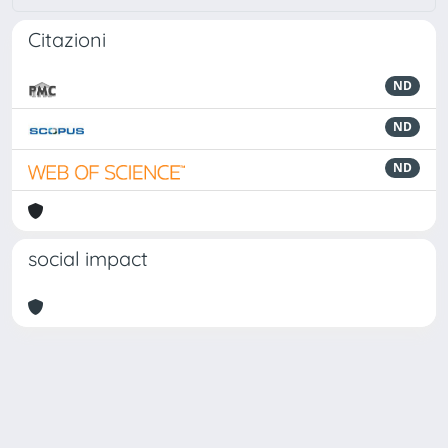
Citazioni
ND
ND
ND
social impact