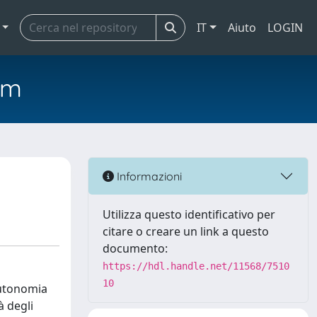
IT
Aiuto
LOGIN
em
Informazioni
Utilizza questo identificativo per
citare o creare un link a questo
documento:
https://hdl.handle.net/11568/7510
10
’autonomia
à degli