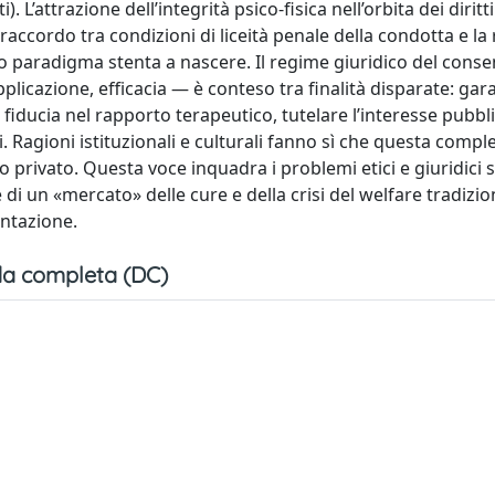
 L’attrazione dell’integrità psico-fisica nell’orbita dei diritti
ccordo tra condizioni di liceità penale della condotta e la
uovo paradigma stenta a nascere. Il regime giuridico del con
plicazione, efficacia — è conteso tra finalità disparate: garan
la fiducia nel rapporto terapeutico, tutelare l’interesse pubbl
i. Ragioni istituzionali e culturali fanno sì che questa compl
to privato. Questa voce inquadra i problemi etici e giuridici s
i un «mercato» delle cure e della crisi del welfare tradizio
entazione.
a completa (DC)