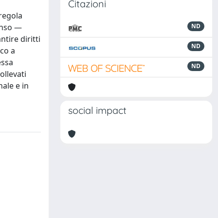
Citazioni
 regola
senso —
ND
tire diritti
ND
ico a
essa
ND
ollevati
nale e in
social impact