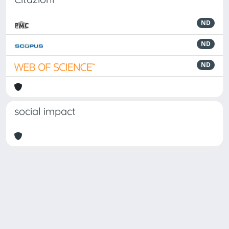
ND
ND
ND
social impact
Powered by
IRIS
-
about IRIS
-