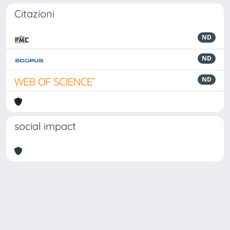
Citazioni
ND
ND
ND
social impact