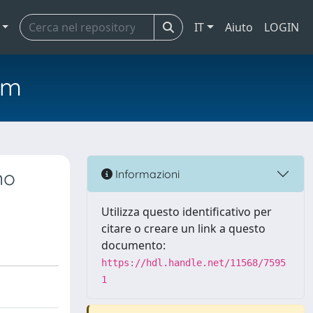
IT
Aiuto
LOGIN
em
no
Informazioni
Utilizza questo identificativo per
citare o creare un link a questo
documento:
https://hdl.handle.net/11568/7595
1