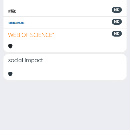
ND
ND
ND
social impact
Powered by
IRIS
-
about IRIS
-
Utilizzo dei cookie
Copyright © 2026