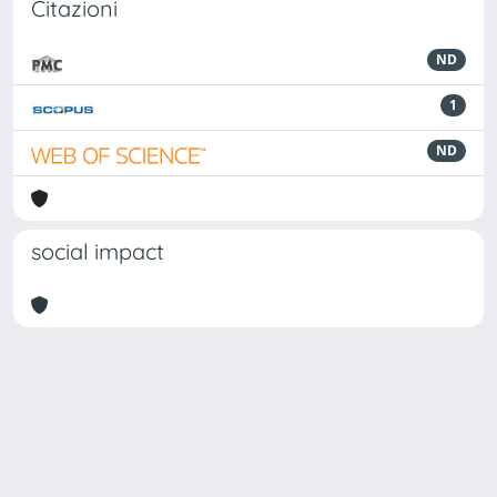
Citazioni
ND
1
ND
social impact
Powered by
IRIS
-
about IRIS
-