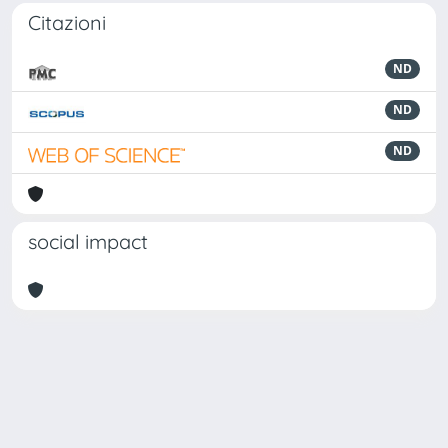
Citazioni
ND
ND
ND
social impact