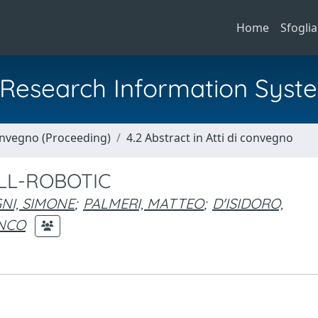
Home
Sfoglia
al Research Information Syst
Convegno (Proceeding)
4.2 Abstract in Atti di convegno
LL-ROBOTIC
NI, SIMONE
;
PALMERI, MATTEO
;
D'ISIDORO,
NCO