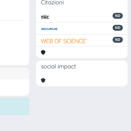
Citazioni
ND
ND
ND
social impact