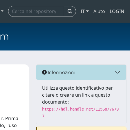
IT
Aiuto
LOGIN
em
Informazioni
Utilizza questo identificativo per
citare o creare un link a questo
documento:
https://hdl.handle.net/11568/7679
7
i'. Prima
o, l'uso