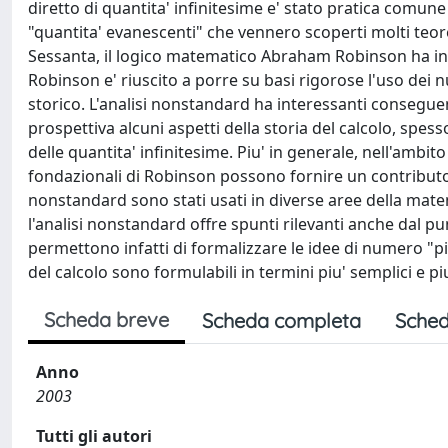
diretto di quantita' infinitesime e' stato pratica comune
"quantita' evanescenti" che vennero scoperti molti teore
Sessanta, il logico matematico Abraham Robinson ha intr
Robinson e' riuscito a porre su basi rigorose l'uso dei 
storico. L'analisi nonstandard ha interessanti consegue
prospettiva alcuni aspetti della storia del calcolo, s
delle quantita' infinitesime. Piu' in generale, nell'ambito
fondazionali di Robinson possono fornire un contributo al
nonstandard sono stati usati in diverse aree della matem
l'analisi nonstandard offre spunti rilevanti anche dal punt
permettono infatti di formalizzare le idee di numero "
del calcolo sono formulabili in termini piu' semplici e piu'
Scheda breve
Scheda completa
Sched
Anno
2003
Tutti gli autori