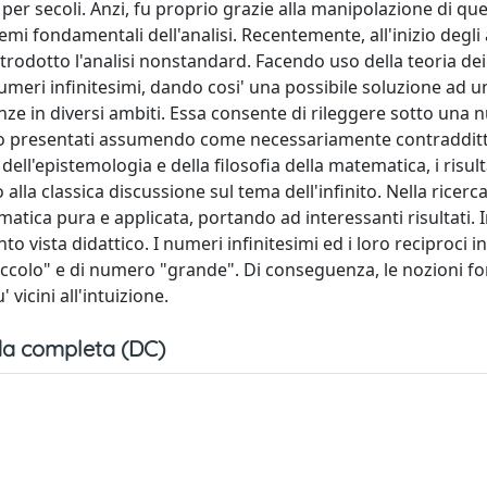
 per secoli. Anzi, fu proprio grazie alla manipolazione di que
mi fondamentali dell'analisi. Recentemente, all'inizio degli
odotto l'analisi nonstandard. Facendo uso della teoria dei
numeri infinitesimi, dando cosi' una possibile soluzione ad
nze in diversi ambiti. Essa consente di rileggere sotto una 
pesso presentati assumendo come necessariamente contradditt
 dell'epistemologia e della filosofia della matematica, i risult
la classica discussione sul tema dell'infinito. Nella ricerca
atica pura e applicata, portando ad interessanti risultati. I
o vista didattico. I numeri infinitesimi ed i loro reciproci inf
piccolo" e di numero "grande". Di conseguenza, le nozioni f
 vicini all'intuizione.
a completa (DC)