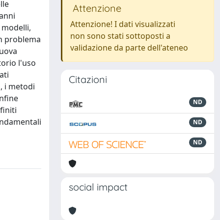
lle
Attenzione
 anni
Attenzione! I dati visualizzati
 modelli,
non sono stati sottoposti a
 un problema
validazione da parte dell'ateneo
nuova
orio l'uso
ati
Citazioni
, i metodi
nfine
ND
initi
ondamentali
ND
ND
social impact