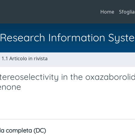
Home
Sfoglia
al Research Information Syst
1.1 Articolo in rivista
reoselectivity in the oxazaborolid
enone
a completa (DC)