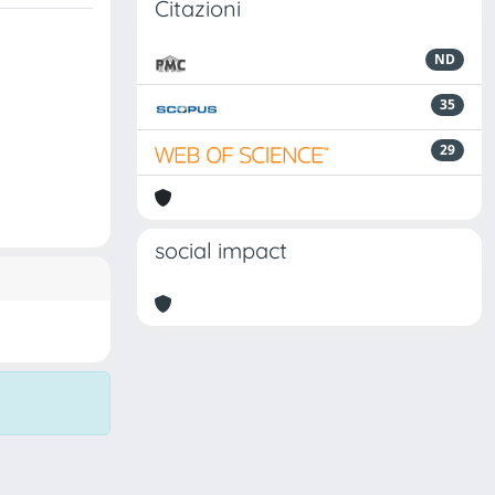
Citazioni
ND
35
29
social impact