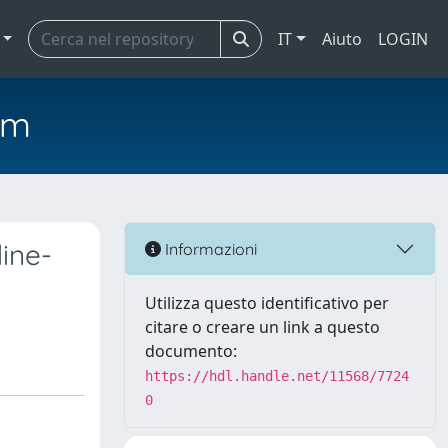
IT
Aiuto
LOGIN
em
ine-
Informazioni
Utilizza questo identificativo per
citare o creare un link a questo
documento:
https://hdl.handle.net/11568/7724
0