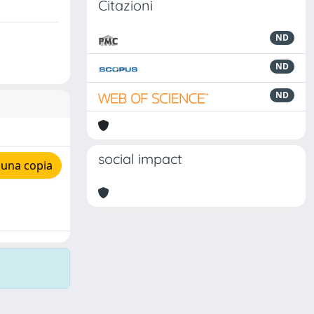
Citazioni
ND
ND
ND
social impact
 una copia