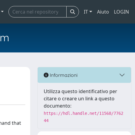
IT
Aiuto
LOGIN
em
Informazioni
Utilizza questo identificativo per
citare o creare un link a questo
documento:
https://hdl.handle.net/11568/7762
44
emand that