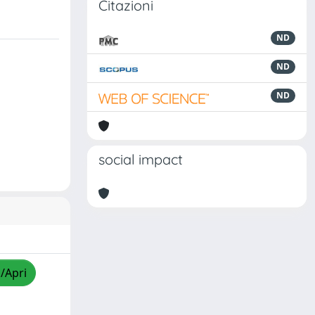
Citazioni
ND
ND
ND
social impact
a/Apri