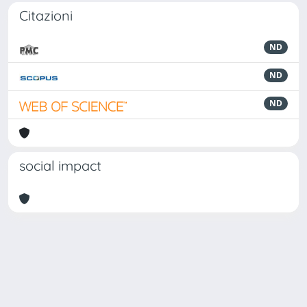
Citazioni
ND
ND
ND
social impact