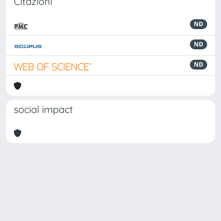
Citazioni
ND
ND
ND
social impact
Powered by
IRIS
-
about IRIS
-