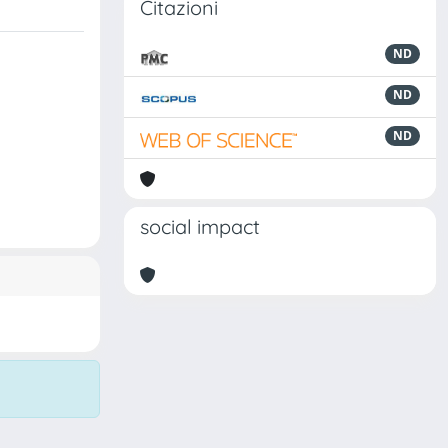
Citazioni
ND
ND
ND
social impact