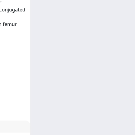
r
 conjugated
on femur