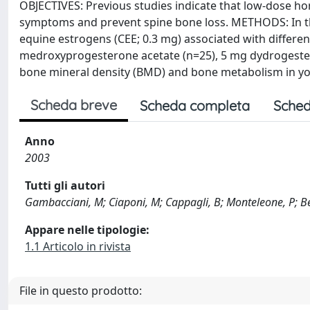
OBJECTIVES: Previous studies indicate that low-dose 
symptoms and prevent spine bone loss. METHODS: In the
equine estrogens (CEE; 0.3 mg) associated with differ
medroxyprogesterone acetate (n=25), 5 mg dydrogester
bone mineral density (BMD) and bone metabolism in 
Scheda breve
Scheda completa
Sched
Anno
2003
Tutti gli autori
Gambacciani, M; Ciaponi, M; Cappagli, B; Monteleone, P; B
Appare nelle tipologie:
1.1 Articolo in rivista
File in questo prodotto: