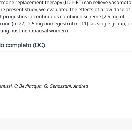
hormone replacement therapy (LD-HRT) can relieve vasomoto
 present study, we evaluated the effects of a low dose of
ent progestins in continuous combined scheme [2.5 mg of
one (n=27), 2.5 mg nomegestrol (n=11)] as single group, 
young postmenopausal women (
a completa (DC)
enussi, C; Bevilacqua, G; Genazzani, Andrea