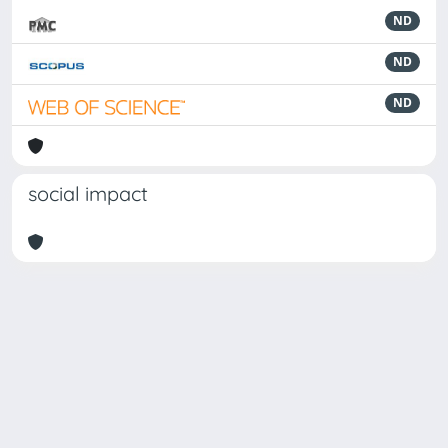
ND
ND
ND
social impact
Powered by
IRIS
-
about IRIS
-
Utilizzo dei cookie
Copyright © 2026